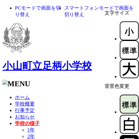
PCモードで画面を切
スマートフォンモードで画面を
文字サイズ
り替え
切り替え
小山町立足柄小学校
背景色変更
ホーム
学校概要
行事予定
お知らせ
学校の様子
1年
2年