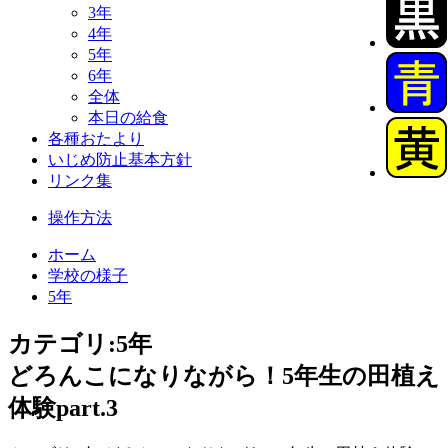
3年
4年
5年
6年
全体
本日の給食
各種おたより
いじめ防止基本方針
リンク集
操作方法
ホーム
学校の様子
5年
カテゴリ:5年
どろんこになりながら！5年生の田植え
体験part.3