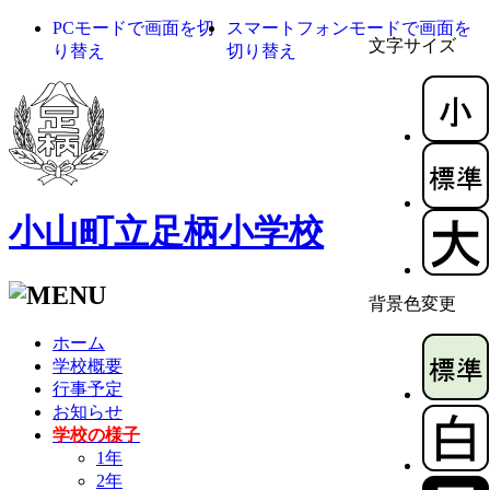
PCモードで画面を切
スマートフォンモードで画面を
文字サイズ
り替え
切り替え
小山町立足柄小学校
背景色変更
ホーム
学校概要
行事予定
お知らせ
学校の様子
1年
2年