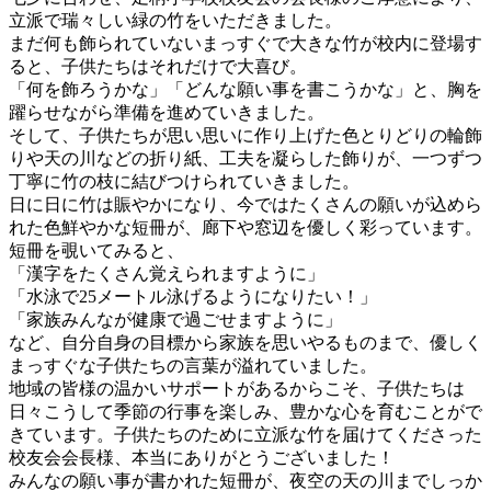
立派で瑞々しい緑の竹をいただきました。
まだ何も飾られていないまっすぐで大きな竹が校内に登場す
ると、子供たちはそれだけで大喜び。
「何を飾ろうかな」「どんな願い事を書こうかな」と、胸を
躍らせながら準備を進めていきました。
そして、子供たちが思い思いに作り上げた色とりどりの輪飾
りや天の川などの折り紙、工夫を凝らした飾りが、一つずつ
丁寧に竹の枝に結びつけられていきました。
日に日に竹は賑やかになり、今ではたくさんの願いが込めら
れた色鮮やかな短冊が、廊下や窓辺を優しく彩っています。
短冊を覗いてみると、
「漢字をたくさん覚えられますように」
「水泳で25メートル泳げるようになりたい！」
「家族みんなが健康で過ごせますように」
など、自分自身の目標から家族を思いやるものまで、優しく
まっすぐな子供たちの言葉が溢れていました。
地域の皆様の温かいサポートがあるからこそ、子供たちは
日々こうして季節の行事を楽しみ、豊かな心を育むことがで
きています。子供たちのために立派な竹を届けてくださった
校友会会長様、本当にありがとうございました！
みんなの願い事が書かれた短冊が、夜空の天の川までしっか