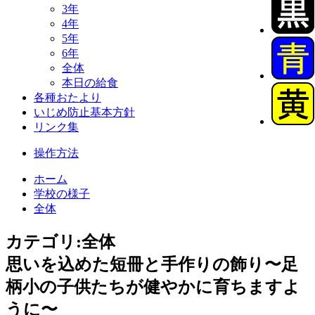
3年
4年
5年
6年
全体
本日の給食
各種おたより
いじめ防止基本方針
リンク集
操作方法
ホーム
学校の様子
全体
カテゴリ:全体
思いを込めた短冊と手作りの飾り〜足
柄小の子供たちが健やかに育ちますよ
うに〜