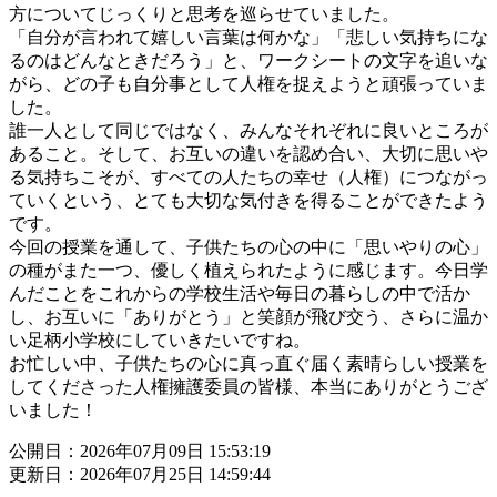
方についてじっくりと思考を巡らせていました。
「自分が言われて嬉しい言葉は何かな」「悲しい気持ちにな
るのはどんなときだろう」と、ワークシートの文字を追いな
がら、どの子も自分事として人権を捉えようと頑張っていま
した。
誰一人として同じではなく、みんなそれぞれに良いところが
あること。そして、お互いの違いを認め合い、大切に思いや
る気持ちこそが、すべての人たちの幸せ（人権）につながっ
ていくという、とても大切な気付きを得ることができたよう
です。
今回の授業を通して、子供たちの心の中に「思いやりの心」
の種がまた一つ、優しく植えられたように感じます。今日学
んだことをこれからの学校生活や毎日の暮らしの中で活か
し、お互いに「ありがとう」と笑顔が飛び交う、さらに温か
い足柄小学校にしていきたいですね。
お忙しい中、子供たちの心に真っ直ぐ届く素晴らしい授業を
してくださった人権擁護委員の皆様、本当にありがとうござ
いました！
公開日：2026年07月09日 15:53:19
更新日：2026年07月25日 14:59:44