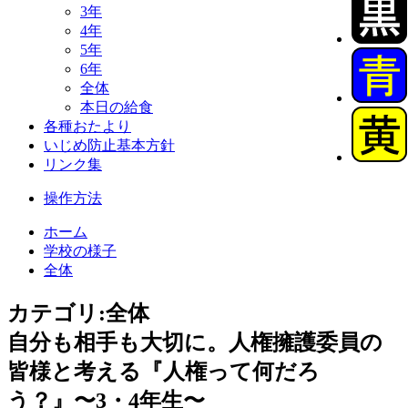
3年
4年
5年
6年
全体
本日の給食
各種おたより
いじめ防止基本方針
リンク集
操作方法
ホーム
学校の様子
全体
カテゴリ:全体
自分も相手も大切に。人権擁護委員の
皆様と考える『人権って何だろ
う？』〜3・4年生〜